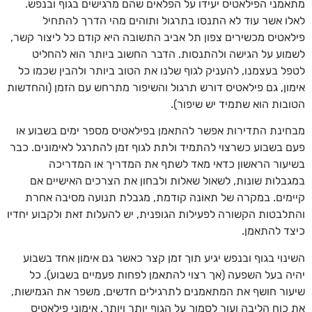
מתאמני הפילאטיס יעידו על הפלאים שהם מרגישים בגוף ובנפש.
לאלו אשר עוד לא התנסו בתרגול ותוהים מהי הדרך להתחיל
פילאטיס מכשירים צפון תל אביב
התשובה היא קודם כל ליצור קשר,
לשמוע על הגישה ולהתנסות. הדבר החשוב ביותר הוא להחליט
לטפל בעצמנו, להעניק לגוף שלנו את הטוב ביותר ולהבין שכמו כל
אימון, גם פילאטיס דורש תרגול והשיפור מתרחש עם הזמן (והחדשות
הטובות הוא שתמיד יש שיפור).
מבחינת התדירות אפשר להתאמן בפילאטיס מספר ימים בשבוע או
פעם בשבוע כשרצוי להתמיד ולתת לגוף זמן להתרגל לאימונים. כבר
בשיעור הראשון כדאי מאד לשתף את המדריך או המדריכה
במגבלות שונות, לשאול שאלות ולבחון את הצרכים האישיים אם
קיימים. במקרה של תאונה קודמת, מגבלת תנועה מסיבה אחרת
והתלבטות הקשורה לפעילות הגופנית, יש להעלות זאת ולקבוע יחדיו
כיצד להתאמן.
השינוי בגוף ובנפש יגיע תוך זמן קצר כאשר גם אימון אחד בשבוע
יהיה בעל השפעה (אך רצוי להתאמן לפחות פעמיים בשבוע). כל
שיעור חושף את המתאמנים לתרגילים חדשים, משפר את הגמישות,
את כוח הליבה ועור לסמוך על הגוף יותר ויותר. אימוני פילאטיס