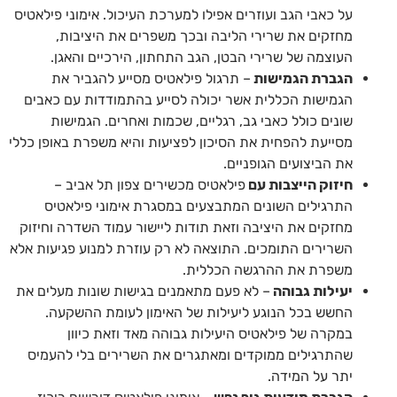
על כאבי הגב ועוזרים אפילו למערכת העיכול. אימוני פילאטיס
מחזקים את שרירי הליבה ובכך משפרים את היציבות,
העוצמה של שרירי הבטן, הגב התחתון, הירכיים והאגן.
הגברת הגמישות
– תרגול פילאטיס מסייע להגביר את
הגמישות הכללית אשר יכולה לסייע בהתמודדות עם כאבים
שונים כולל כאבי גב, רגליים, שכמות ואחרים. הגמישות
מסייעת להפחית את הסיכון לפציעות והיא משפרת באופן כללי
את הביצועים הגופניים.
חיזוק הייצבות עם
פילאטיס מכשירים צפון תל אביב
–
התרגילים השונים המתבצעים במסגרת אימוני פילאטיס
מחזקים את היציבה וזאת תודות ליישור עמוד השדרה וחיזוק
השרירים התומכים. התוצאה לא רק עוזרת למנוע פגיעות אלא
משפרת את ההרגשה הכללית.
יעילות גבוהה
– לא פעם מתאמנים בגישות שונות מעלים את
החשש בכל הנוגע ליעילות של האימון לעומת ההשקעה.
במקרה של פילאטיס היעילות גבוהה מאד וזאת כיוון
שהתרגילים ממוקדים ומאתגרים את השרירים בלי להעמיס
יתר על המידה.