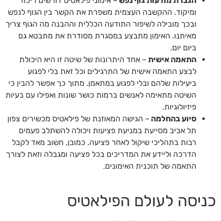
הגברת מודעות גוף נפש
– אימוני פילאטיס דורשים ריכוז
ומיקוד. ההקשבה העצמית משפרת את הקשר בין הגוף לנפש
ובכך מובילה לשיפור התודעה הכללית וההבנה מה הגוף צריך
מאיתנו. האימון מתבצע במסגרת מסודרת את מתבטא גם
ביום יום.
התאמה אישית
– אחד היתרונות של שיטה זו היא היכולת
לבצע התאמה אישית של התרגילים וכל זאת בלי לפגוע
ביעילות שלהם ובלי לפגוע במתאמן. מתוך כך אפשר להבין כי
השיטה מתאימה לאנשים ברמות כושר שונות ואפילו עם בעיות
פיזיולוגיות.
סיוע בהחלמה
– הגישה המאוזנת של פילאטיס מכשירים צפון
תל אביב מסייעת במניעת פציעות ויכולה להשתלב פעמים
רבות בתהליכי שיקול לאחר פציעה. כמובן, חשוב מאד לקבל
הדרכה וליידע את המדריכים בכל פציעה ומגבלה וזאת לצורך
התאמה של תוכנית האימונים.
כניסה לעולם הפילאטיס