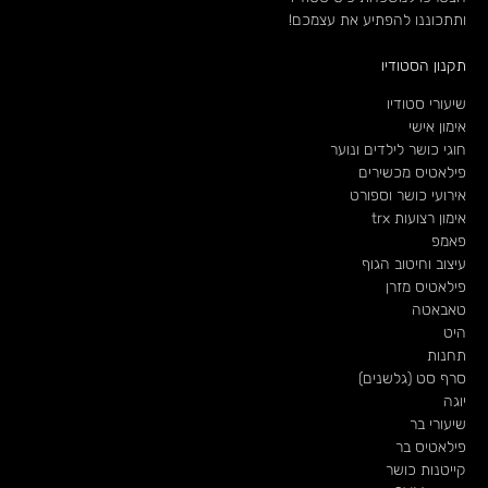
ותתכוננו להפתיע את עצמכם!
תקנון הסטודיו
שיעורי סטודיו
אימון אישי
חוגי כושר לילדים ונוער
פילאטיס מכשירים
אירועי כושר וספורט
אימון רצועות trx
פאמפ
עיצוב וחיטוב הגוף
פילאטיס מזרן
טאבאטה
היט
תחנות
סרף סט (גלשנים)
יוגה
שיעורי בר
פילאטיס בר
קייטנות כושר