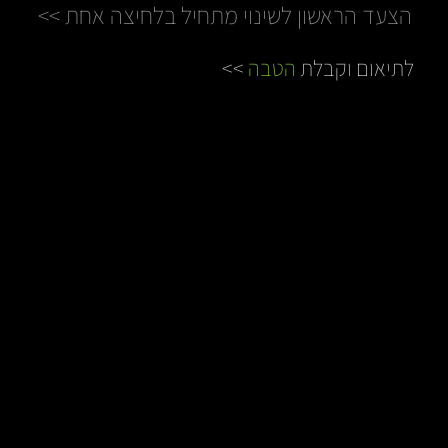
הצעד הראשון לשינוי מתחיל בלחיצה אחת >>
לתיאום וקבלת
הטבה
>>
כולנו מבינות את חשיבות הכושר ועדיין, למי יש זמן לצאת
מהבית? הימים עמוסים, העבודה מחייבת, הילדים צריכים
את תשומת הלב וישנן כל כך הרבה משימות מעבר.
הלו״ז הצפוף יכול לגרום לנו לוותר על מה שבאמת
חשוב, הגוף שלנו ובדיוק כאן נכנס לתמונה אימון כושר